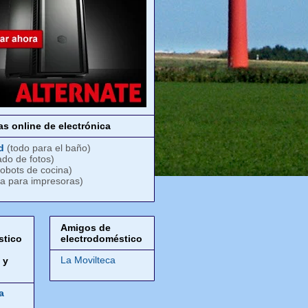
s online de electrónica
d
(todo para el baño)
ado de fotos)
robots de cocina)
ta para impresoras)
Amigos de
stico
electrodoméstico
,
La Movilteca
 y
a