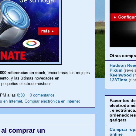
Otras compra
Hudson Ree
Pixum
(revel
000 referencias en stock
, encontrarás los mejores
Keenwood
(
ento, y las últimas novedades en
123Tinta
(tin
y pequeños electrodomésticos.
LPM
a las
0:30
0 comentarios
Favoritos de
s en Internet
,
Comprar electrónica en Internet
electrodomé
, electrónica
ordenadores
gadgets
 al comprar un
Comprar rop
online