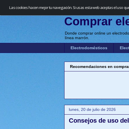
Las cookies hacen mejor tu navegación. Si usas esta web aceptas el uso qu
Comprar el
Donde comprar online un electrodo
línea marrón.
Electrodomésticos
Elec
Recomendaciones en comprar 
lunes, 20 de julio de 2026
Consejos de uso del