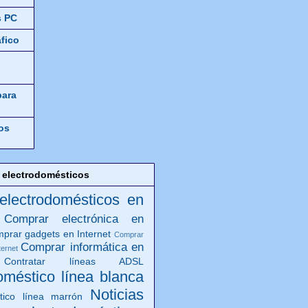
s PC
áfico
para
os
 electrodomésticos
 electrodomésticos en
Comprar electrónica en
prar gadgets en Internet
Comprar
Comprar informática en
ternet
Contratar líneas ADSL
oméstico línea blanca
Noticias
tico línea marrón