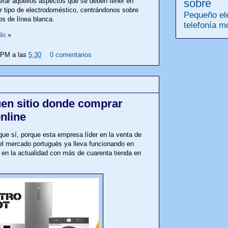
rar aquellos aspectos que se deben tener en
sobre 
er tipo de electrodoméstico, centrándonos sobre
Pequeño el
os de línea blanca.
telefonía m
lo
»
LPM
a las
5:30
0 comentarios
uen sitio donde comprar
nline
que sí, porque esta empresa líder en la venta de
 el mercado portugués ya lleva funcionando en
en la actualidad con más de cuarenta tienda en