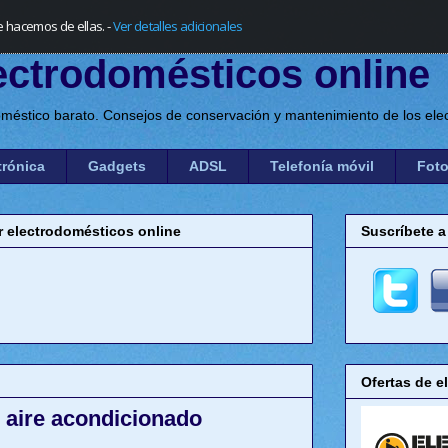
e hacemos de ellas.
-
Ver detalles adicionales
ectrodomésticos online
méstico barato. Consejos de conservación y mantenimiento de los elec
trónica
Gadgets
ADSL
Telefonía móvil
Foto
electrodomésticos online
Suscríbete a
Ofertas de e
 aire acondicionado