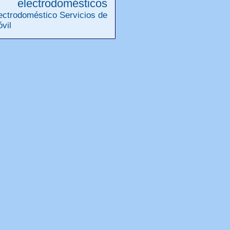
electrodomésticos
ectrodoméstico
Servicios de
óvil