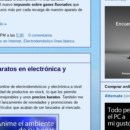
el nuevo
impuesto sobre gases fluorados
que
euros más por cada recarga de nuestro aparato de
lo
»
LPM
a las
5:30
0 comentarios
s en Internet
,
Electrodoméstico línea blanca
aratos en electrónica y
Comprar onli
online de electrodomésticos y electrónica a nivel
dad de productos en stock, lo que les permite
Alternate
(or
inmejorables y unos
precios baratos
. También me
 el lanzamiento de novedades y promociones de
rtículos que acaban de ser lanzados al mercado.