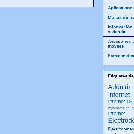
Aplicacione
Multas de tr
Información
vivienda
Accesorios 
moviles
Farmaceutic
Etiquetas de
Adquirir
Internet
Internet
Com
impresoras en In
Internet
Electrod
Electrodomés