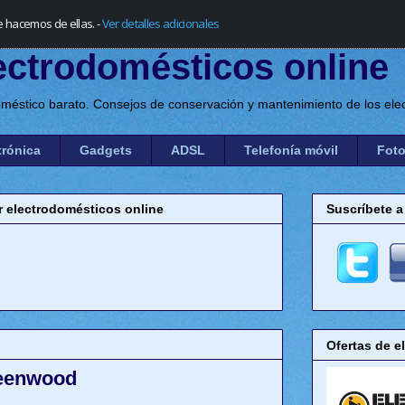
e hacemos de ellas.
-
Ver detalles adicionales
ectrodomésticos online
méstico barato. Consejos de conservación y mantenimiento de los elec
trónica
Gadgets
ADSL
Telefonía móvil
Foto
electrodomésticos online
Suscríbete a
Ofertas de e
Keenwood