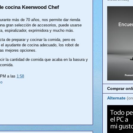
 de cocina Keenwood Chef
urante más de 70 años, nos permite dar rienda
 una gran selección de accesorios, puede usarse
a, espiralizador, exprimidora y mucho más.
cta de preparar y cocinar la comida, pero es
n el ayudante de cocina adecuado, los robot de
as mejores opciones.
cir la cantidad de comida que acaba en la basura y
a comida.
LPM
a las
1:58
co
Comprar onli
Alternate
(or