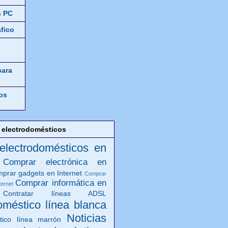
s PC
áfico
para
os
 electrodomésticos
 electrodomésticos en
Comprar electrónica en
prar gadgets en Internet
Comprar
Comprar informática en
ternet
Contratar líneas ADSL
oméstico línea blanca
Noticias
tico línea marrón