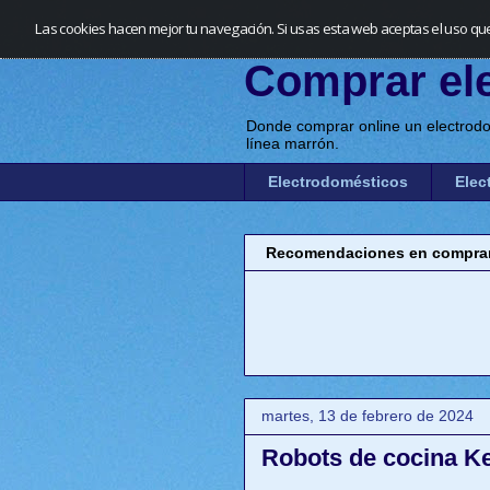
Las cookies hacen mejor tu navegación. Si usas esta web aceptas el uso qu
Comprar el
Donde comprar online un electrodo
línea marrón.
Electrodomésticos
Elec
Recomendaciones en comprar 
martes, 13 de febrero de 2024
Robots de cocina 