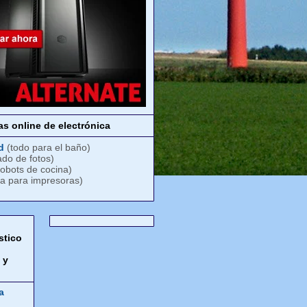
s online de electrónica
d
(todo para el baño)
ado de fotos)
robots de cocina)
ta para impresoras)
stico
,
 y
a