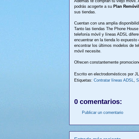
Además te compran tu viejo móvil. 
podrás acogerte a su
Plan Remóvi
sus tiendas.
Cuentan con una amplia disponibilid
Tanto las tiendas The Phone House
telefonía móvil y líneas ADSL difer
encuentrar en la tienda lo expuesto
encontrar los últimos modelos de te
móvil necesite.
Ofrecen constantemente promocione
Escrito en electrodomésticos por
J
Etiquetas:
Contratar líneas ADSL
,
S
0 comentarios:
Publicar un comentario