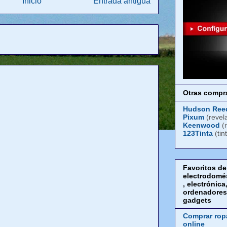
Inicio
Entrada antigua
Otras compra
Hudson Ree
Pixum
(revel
Keenwood
(
123Tinta
(tin
Favoritos de
electrodomé
, electrónica
ordenadores
gadgets
Comprar rop
online