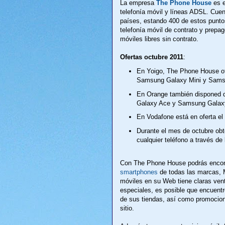
La empresa
The Phone House
es e
telefonía móvil y líneas ADSL. Cue
países, estando 400 de estos punto
telefonía móvil de contrato y prep
móviles libres sin contrato.
Ofertas octubre 2011
:
En Yoigo, The Phone House ofr
Samsung Galaxy Mini y Sams
En Orange también disponed 
Galaxy Ace y Samsung Galax
En Vodafone está en oferta e
Durante el mes de octubre ob
cualquier teléfono a través de 
Con The Phone House podrás encon
smartphones
de todas las marcas, M
móviles en su Web tiene claras vent
especiales, es posible que encuentre
de sus tiendas, así como promocion
sitio.