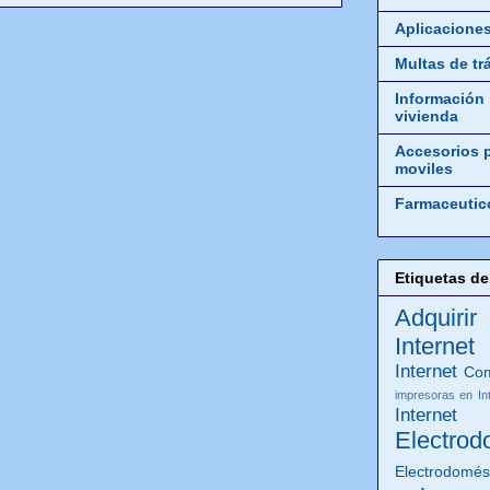
Aplicacione
Multas de tr
Información
vivienda
Accesorios 
moviles
Farmaceutic
Etiquetas de
Adquirir
Internet
Internet
Com
impresoras en In
Internet
Electrod
Electrodomés