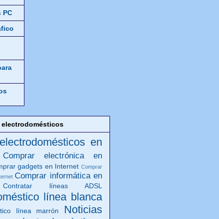
s PC
áfico
para
os
 electrodomésticos
 electrodomésticos en
Comprar electrónica en
prar gadgets en Internet
Comprar
Comprar informática en
ternet
Contratar líneas ADSL
oméstico línea blanca
Noticias
tico línea marrón