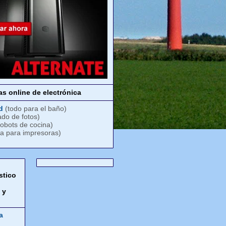
s online de electrónica
d
(todo para el baño)
ado de fotos)
robots de cocina)
ta para impresoras)
stico
,
 y
a