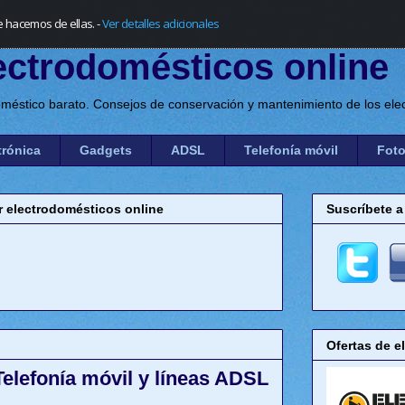
e hacemos de ellas.
-
Ver detalles adicionales
ectrodomésticos online
méstico barato. Consejos de conservación y mantenimiento de los elec
trónica
Gadgets
ADSL
Telefonía móvil
Foto
electrodomésticos online
Suscríbete a
Ofertas de e
elefonía móvil y líneas ADSL