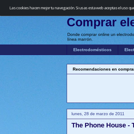
Las cookies hacen mejor tu navegación. Si usas esta web aceptas el uso qu
Comprar el
Donde comprar online un electrodo
línea marrón.
Electrodomésticos
Elec
Recomendaciones en comprar 
lunes, 28 de marzo de 2011
The Phone House - T